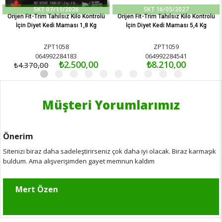
SKT 07/11/2026
SKT 16/05/2027
Orijen Fit-Trim Tahılsız Kilo Kontrolü
Orijen Fit-Trim Tahılsız Kilo Kontrolü
İçin Diyet Kedi Maması 1,8 Kg
İçin Diyet Kedi Maması 5,4 Kg
ZPT1058
ZPT1059
064992284183
064992284541
₺2.500,00
₺8.210,00
₺4.370,00
Müşteri Yorumlarımız
Önerim
Sitenizi biraz daha sadeleştirirseniz çok daha iyi olacak. Biraz karmaşık
buldum. Ama alışverişimden gayet memnun kaldım
Mert Özen