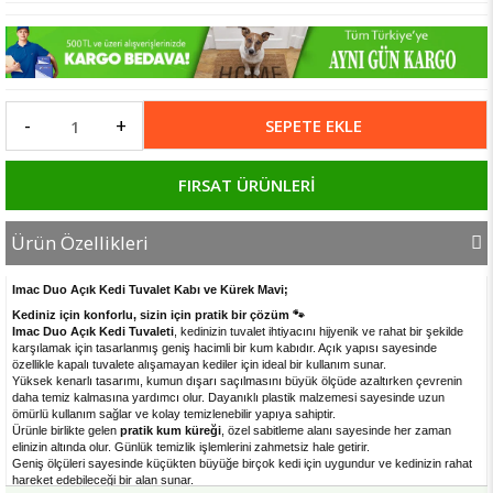
-
+
FIRSAT ÜRÜNLERİ
Ürün Özellikleri
Imac Duo Açık Kedi Tuvalet Kabı ve Kürek Mavi;
Kediniz için konforlu, sizin için pratik bir çözüm 🐾
Imac Duo Açık Kedi Tuvaleti
, kedinizin tuvalet ihtiyacını hijyenik ve rahat bir şekilde
karşılamak için tasarlanmış geniş hacimli bir kum kabıdır. Açık yapısı sayesinde
özellikle kapalı tuvalete alışamayan kediler için ideal bir kullanım sunar.
Yüksek kenarlı tasarımı, kumun dışarı saçılmasını büyük ölçüde azaltırken çevrenin
daha temiz kalmasına yardımcı olur. Dayanıklı plastik malzemesi sayesinde uzun
ömürlü kullanım sağlar ve kolay temizlenebilir yapıya sahiptir.
Ürünle birlikte gelen
pratik kum küreği
, özel sabitleme alanı sayesinde her zaman
elinizin altında olur. Günlük temizlik işlemlerini zahmetsiz hale getirir.
Geniş ölçüleri sayesinde küçükten büyüğe birçok kedi için uygundur ve kedinizin rahat
hareket edebileceği bir alan sunar.