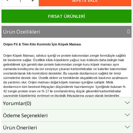
FIRSAT ÜRÜNLERİ
Ürün Özellikleri
Orijen Fit & Trim Kilo Kontrolü İçin Köpek Maması
Orijen Köpek Maması, tahılsız içeriği ve protein bakımından zengin formülüyle sağlıklı
bir beslenme sağlar. Özellikle kilolu köpeklerin yağsız kas kütlesini daha belirgin hale
getirebilmek için gerekli olan protein bakımından zengin kuru köpek maması aynı
zamanda kondisyonu da üst seviyeye çıkaran karbonhidratlar ve kaloriler bakımından
sınırlandırılarak kilo kontrolünü destekler. Bu sayede dostlarınızın sağlıklı bir ömür
sürmelerine destek olur. Üstelik eklem ve kemiklerde oluşabilecek baskının azalmasını
da yardımcı olur. Orijen markası doğal köpek maması içeriğine sahiptir. Minik
dostlarınızın tüm besinsel ihtiyaçları düşünülerek hazırlanmıştır. İçeriğinde bulunan %
42 zengin protein oranı ve % 17 ile sınırlandırılmış düşük glisemikli karbonhidratlar
sayesinde köpekleriniz evrimsel ve biyolojik ihtiyaçlarına uygun olarak beslenirler.
Yorumlar
(0)
Orijen Kilo Kontollü Köpek Maması Özellikleri;
* En iyi köpek maması markaları arasında yer alan Orijen'in içerisinde bulunan etlerin
Ödeme Seçenekleri
2/3'ü soğutulmuş ve koruyucu içermeyen taze içeriklerden veya şoklanarak
dondurulmuş, koruyucu içermeyen çiğ etlerden üretilir. Dolayısıyla oldukça lezzetli ve
Ürün Önerileri
sağlıklıdır.
* İçerdiği taze balık, hindi ve tavuk etlerinin 1/3'ü köpekler için besleyici ve konsantre