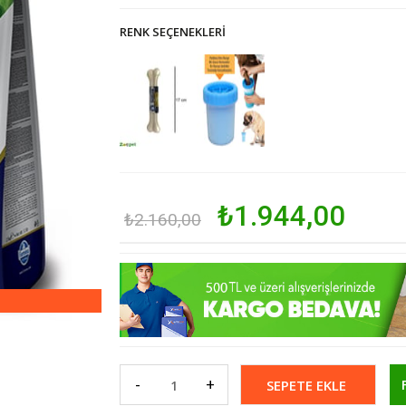
RENK SEÇENEKLERI
₺1.944,00
₺2.160,00
-
+