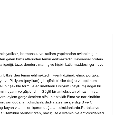
antibiyotiksiz, hormonsuz ve katliam yapılmadan avlanılmıştır.
erden gelen kuzu etlerinden temin edilmektedir. Hayvansal protein
ta içeriği, taze, dondurulmamış ve hiçbir katkı maddesi içermeyen
lı bitkilerden temin edilmektedir. Frenk üzümü, elma, portakal,
 ve Pisilyum (psyllium) gibi şifalı bitkiler doğru ve optimum
 bir şekilde formüle edilmektedir.Pisilyum (psyllium) doğal bir
temini uyarır ve güçlendirir. Güçlü bir antioksidan olmasının yanı
iral eylem gerçekleştiren şifalı bir bitkidir.Elma ve nar sindirim
oruyan doğal antioksidanlardır.Patates ise içerdiği B ve C
şı koyan vitaminleri içeren doğal antioksidanlardır.Portakal ve
 vitaminini barındırırken, havuç ise A vitamini ve antioksidanları