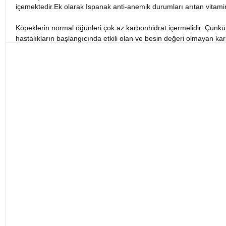
içemektedir.Ek olarak Ispanak anti-anemik durumları arıtan vitamin
Köpeklerin normal öğünleri çok az karbonhidrat içermelidir. Çünkü k
hastalıkların başlangıcında etkili olan ve besin değeri olmayan ka
sebze kaynaklı küçük dozların dışında karbonhidrat çok düşük sev
bulunmaktadır.
İçindekiler:
Taze kemiksiz kuzu eti (26%), kurutulmuş kuzu eti (25%)
kurutulmuş havuçlar, kurutulmuş şifalı bitki unu, inulin, fruktooli
pisilyum (0.3%), Frenk üzümü tozu, sodyum klorür, kurutulmuş bira 
Besleyici ilaveler:
A Vitamini 15000IU; D3 Vitamini 1500IU; E Vit
0.38mg; Folik asit 0.45mg; B12 Vitamini 0.1mg; kolin klorür 2500
hidrat demir şelat 250mg; bakır şelat benzeri metiyonin hidroksi
1000mg; yeşil çay ekstresi 100mg; Biberiye özü. Antioksidanlar: do
Mamanın Analizi
:Ham protein 37.00%; ham yağlar 18.00%; ham 
Glukosamin 1200mg/kg; Kondroitin 900mg/kg.