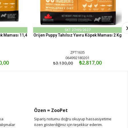
SKT 27/05/2027
ek Maması 11,4
Orijen Puppy Tahılsız Yavru Köpek Maması 2 Kg
ZPT1635
064992180201
0,00
₺2.817,00
₺3.130,00
Özen = ZooPet
ika
Sipariş notumu doğru okuyup hassasiyetime
çalışmalar
özen gösterdiğiniz için teşekkür ederim.