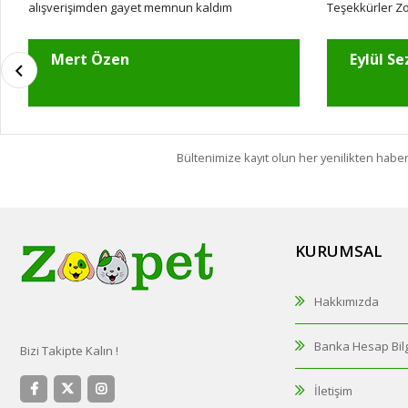
alışverişimden gayet memnun kaldım
Teşekkürler Z
Mert Özen
Eylül Se
Bültenimize kayıt olun her yenilikten habe
KURUMSAL
Hakkımızda
Banka Hesap Bilg
Bizi Takipte Kalın !
İletişim