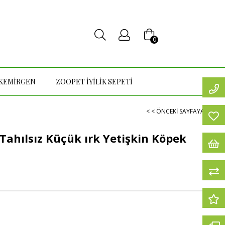
0
KEMİRGEN
ZOOPET İYİLİK SEPETİ
< < ÖNCEKI SAYFAYA DÖN
ahılsız Küçük ırk Yetişkin Köpek