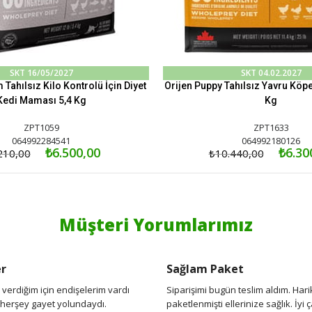
SKT 16/05/2027
SKT 04.02.2027
m Tahılsız Kilo Kontrolü İçin Diyet
Orijen Puppy Tahılsız Yavru Köp
Kedi Maması 5,4 Kg
Kg
ZPT1059
ZPT1633
064992284541
064992180126
₺6.500,00
₺6.30
210,00
₺10.440,00
Müşteri Yorumlarımız
er
Sağlam Paket
ş verdiğim için endişelerim vardı
Siparişimi bugün teslim aldım. Har
 herşey gayet yolundaydı.
paketlenmişti ellerinize sağlık. İyi 