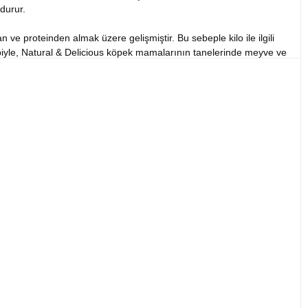
durur.
ve proteinden almak üzere gelişmiştir. Bu sebeple kilo ile ilgili
bebiyle, Natural & Delicious köpek mamalarının tanelerinde meyve ve
ububat içerikleri sebebiyle %40 ile %60 aralığında karbonhidrat
nga balığı eti, hayvansal yağ, balık yağı, bezelye bitkisel lif,
uş elma, kurutulmuş nar, kurutulmuş tatlı portakal, ıspanak tozu,
eği özü (lutein kaynağı).
2 Vitamini 7.5mg; B6 Vitamini 6mg; B1 Vitamini 4.5mg; H Vitamini
g; maganez şelat benzeri metiyonin hidroksil az 380mg; glisin
 L‐Karnitin 300mg. Organoleptik ilaveler: aloe vera ekstresi
6 3.30%; Omega‐3 0.90%; DHA 0.50%; EPA 0.30%;