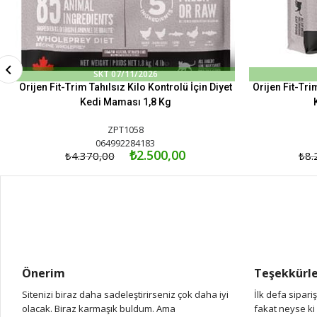
SKT 07/11/2026
Orijen Fit-Trim Tahılsız Kilo Kontrolü İçin Diyet
Orijen Fit-Tri
Kedi Maması 1,8 Kg
ZPT1058
064992284183
₺2.500,00
₺4.370,00
₺8.
Önerim
Teşekkürl
Sitenizi biraz daha sadeleştirirseniz çok daha iyi
İlk defa sipari
olacak. Biraz karmaşık buldum. Ama
fakat neyse ki