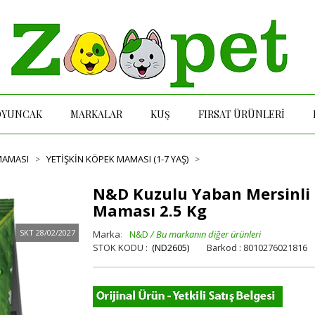
OYUNCAK
MARKALAR
KUŞ
FIRSAT ÜRÜNLERİ
MAMASI
YETIŞKIN KÖPEK MAMASI (1-7 YAŞ)
N&D Kuzulu Yaban Mersinli T
Maması 2.5 Kg
SKT 28/02/2027
Marka
:
N&D
(ND2605)
Barkod
:
8010276021816