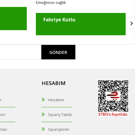
Emeğinize sağlık
Fahriye Kutlu
GÖNDER
HESABIM
m
Hesabım
eri
Sipariş Takibi
ları
Siparişlerim