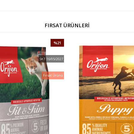
FIRSAT ÜRÜNLERİ
%21
İNDIRIM
SKT 16/05/2027
Fırsat Ürünü