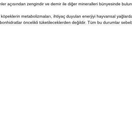
ler açısından zengindir ve demir ile diğer mineralleri bünyesinde bulun
öpeklerin metabolizmaları, ihtiyaç duyulan enerjiyi hayvansal yağlardan 
rbonhidratlar öncelikli tüketileceklerden değildir. Tüm bu durumlar se
iyelerdedir. Diğer bir çok kuru köpek mamasında; bu durumun tersine, h
, patatesler, kurutulmuş tüm yumurtalar, Taze ringa balığı, kurutulmuş ri
gosakkarid, mannan‐oligosakkaritler, yaban mersini tozu (0.5%), kurutulm
mayası, zerdeçal kökü (0.2%), glukozamin, kondroitin sülfat, kadife çiç
amini 600mg; C Vitamini 150mg; Niasin 37.5mg; pantotenik asit 15mg; B
mg; Beta‐karoten 1.5mg; çinko şelat benzeri metiyonin hidroksilaz 910m
l az.88mg; selenometiyonin 0.40mg; DL‐metiyonin 4000mg; Taurin 1000mg;
ğal kökenli zengin tokoferol özü.
lifler 2.60%; ham kül 8.30%; Kalsiyum 1.40%; Fosfor 0.90%; Omega‐