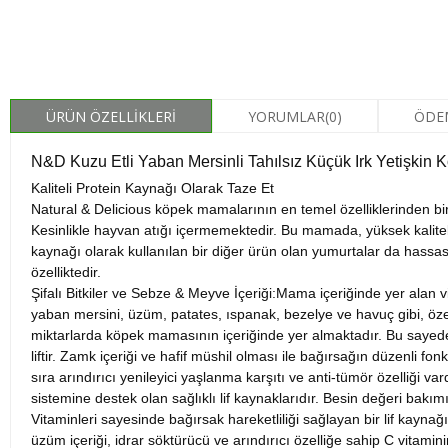
ÜRÜN ÖZELLIKLERI
YORUMLAR
(0)
ÖDE
N&D Kuzu Etli Yaban Mersinli Tahılsız Küçük Irk Yetişkin
Kaliteli Protein Kaynağı Olarak Taze Et
Natural & Delicious köpek mamalarının en temel özelliklerinden biri
Kesinlikle hayvan atığı içermemektedir. Bu mamada, yüksek kaliteli 
kaynağı olarak kullanılan bir diğer ürün olan yumurtalar da hassa
özelliktedir.
Şifalı Bitkiler ve Sebze & Meyve İçeriği:Mama içeriğinde yer alan 
yaban mersini, üzüm, patates, ıspanak, bezelye ve havuç gibi, özenl
miktarlarda köpek mamasının içeriğinde yer almaktadır. Bu sayede 
liftir. Zamk içeriği ve hafif müshil olması ile bağırsağın düzenli fo
sıra arındırıcı yenileyici yaşlanma karşıtı ve anti-tümör özelliği var
sistemine destek olan sağlıklı lif kaynaklarıdır. Besin değeri bakı
Vitaminleri sayesinde bağırsak hareketliliği sağlayan bir lif kayn
üzüm içeriği, idrar söktürücü ve arındırıcı özelliğe sahip C vitami