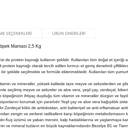
ME SEÇENEKLERI
ÜRÜN ÖNERILERI
 Köpek Maması 2,5 Kg
si de protein kaynağı kullanım şeklidir. Kullanılan tüm doğal et içeriği 
protein kaynağı olarak tercih edilen kırmızı et geniş denetimli çiftlikl
s bir şekilde seçilmekte ve formüle eklenmektedir. Kullanılan tüm yumur
vitamin ve mineraller, yüksek kalitede taze meyve ve sebzelerden ve şifa
e seçilmiş meyve ve sebzeler ve aloe vera, yeşil çay, zerdeçal, biberiye
köpeğinizin ihtiyaç duyduğu tüm vitamin ve mineraller düzgün ve faydalı
nksiyonlarını korumak için yararlıdır.Yeşil çay ve aloe vera bağışıklık sis
dır.Zerdeçal kökü de antioksidan, anti bakteriyel ve anti-inflamatuar antiv
mından zengin ve serbest radikallere karşı köpeğinizin metabolizmasını k
ağıdır.Kuş üzümü ve yaban mersini, kalp hastalıklarına ve yaşlanmaya kar
ninin ve mineral tuzların en büyük kaynaklarındandır.Bezelye B1 ve Tianna