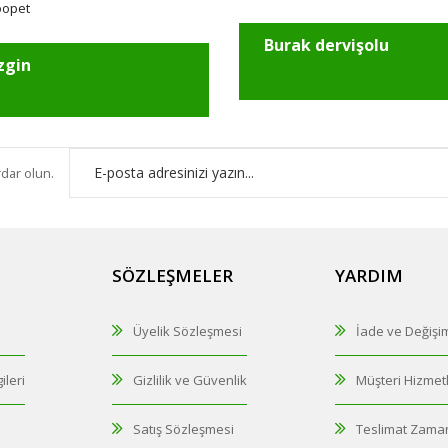
oopet
Burak dervişolu
zgin
rdar olun.
SÖZLEŞMELER
YARDIM
Üyelik Sözleşmesi
İade ve Değişi
ileri
Gizlilik ve Güvenlik
Müşteri Hizmetl
Satış Sözleşmesi
Teslimat Zaman