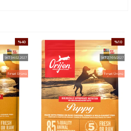
%40
%10
İNDIRIM
İNDIRIM
SKT 04.02.2027
SKT 27/05/2027
Fırsat Ürünü
Fırsat Ürünü